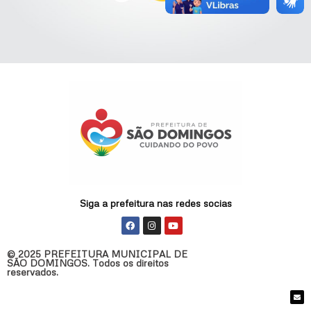
Siga a prefeitura nas redes socias
F
I
Y
a
n
o
c
s
u
e
t
t
© 2025 PREFEITURA MUNICIPAL DE
b
a
u
SÃO DOMINGOS. Todos os direitos
o
g
b
reservados.
o
r
e
k
a
m
E
n
v