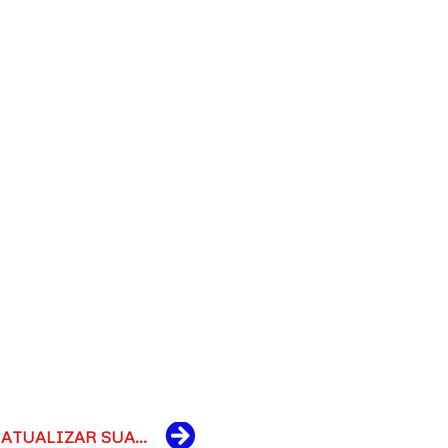
Next
JÁ VERIFICOU SE PRECISA ATUALIZAR SUA DAP OU CAF?