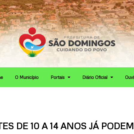
e
O Município
Portais
Diário Oficial
Ouvi
S DE 10 A 14 ANOS JÁ PODE