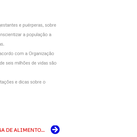
gestantes e puérperas, sobre
scientizar a população a
as.
e acordo com a Organização
e seis milhões de vidas são
tações e dicas sobre o
Next
PREFEITURA FAZ A ENTREGA DE ALIMENTOS DO PAA