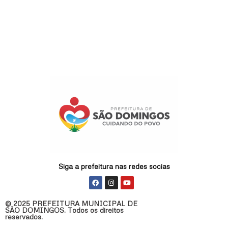
Siga a prefeitura nas redes socias
F
I
Y
a
n
o
c
s
u
e
t
t
© 2025 PREFEITURA MUNICIPAL DE
b
a
u
SÃO DOMINGOS. Todos os direitos
o
g
b
reservados.
o
r
e
k
a