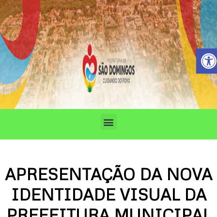
Ir
para
o
conteúdo
Barra de 
Menu
APRESENTAÇÃO DA NOVA
IDENTIDADE VISUAL DA
PREFEITURA MUNICIPAL