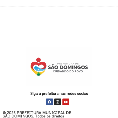
Siga a prefeitura nas redes socias
F
I
Y
a
n
o
c
s
u
e
t
t
© 2025 PREFEITURA MUNICIPAL DE
b
a
u
SÃO DOMINGOS. Todos os direitos
o
g
b