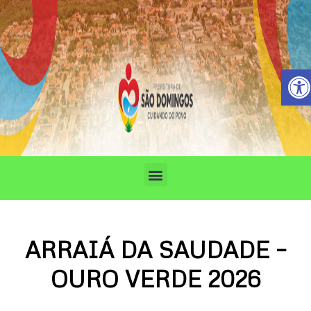
Ir
para
o
conteúdo
Barra de 
Menu
ARRAIÁ DA SAUDADE –
OURO VERDE 2026