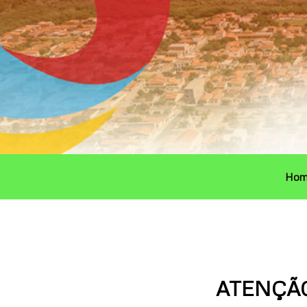
Ir
para
o
conteúdo
Hom
ATENÇÃO