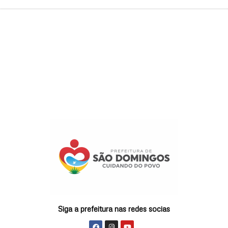
Siga a prefeitura nas redes socias
F
I
Y