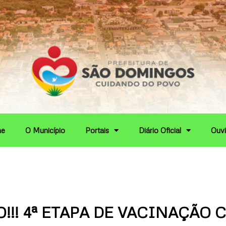
e
O Município
Portais
Diário Oficial
Ouvi
!!! 4ª ETAPA DE VACINAÇÃO 