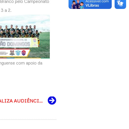
ro Branco pelo Campeonato
3 a 2.
inguense com apoio da
Next
SECRETARIA DE SAÚDE REALIZA AUDIÊNCIA PÚBLICA PARA TRATAR DE ASPECTOS FUNCIONAIS DO SAMU NO MUNICÍPIO