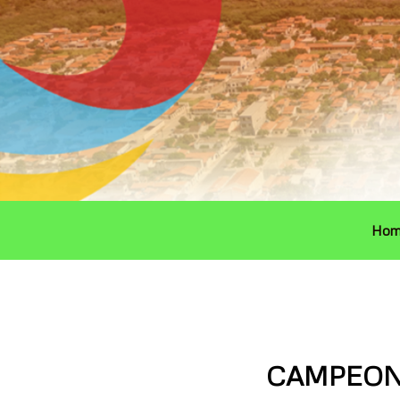
Ir
para
o
conteúdo
Hom
CAMPEON