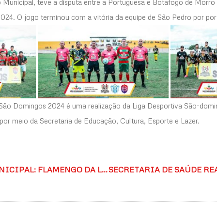
o Municipal, teve a disputa entre a Portuguesa e Botafogo de Mor
24. O jogo terminou com a vitória da equipe de São Pedro por por 
São Domingos 2024 é uma realização da Liga Desportiva São-dom
por meio da Secretaria de Educação, Cultura, Esporte e Lazer.
CAMPEONATO MUNICIPAL: FLAMENGO DA LAGOA DA TORRE 0 X 1 OURO VERDE