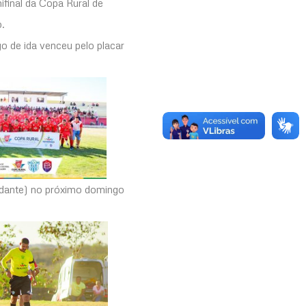
ifinal da Copa Rural de
o.
go de ida venceu pelo placar
ndante) no próximo domingo