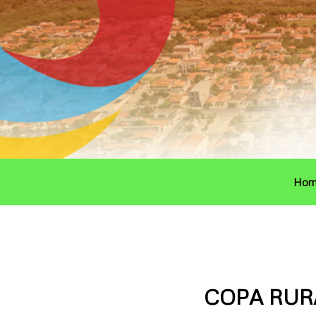
Ir
para
o
conteúdo
Hom
COPA RUR