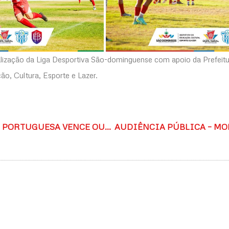
lização da Liga Desportiva São-dominguense com apoio da Prefeit
ão, Cultura, Esporte e Lazer.
COPA RURAL 2023: PORTUGUESA VENCE OURO VERDE E É PRIMEIRO CLASSIFICADO PARA A FINAL