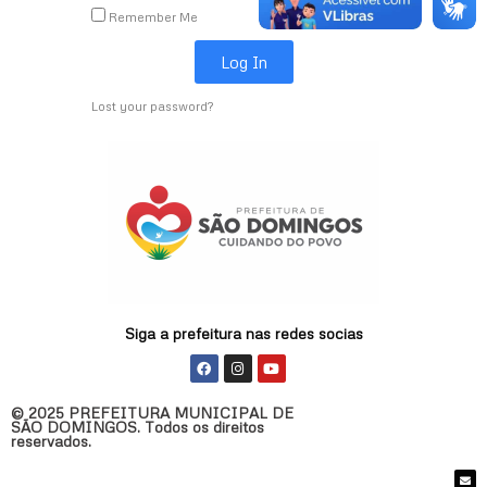
Remember Me
Log In
Lost your password?
Siga a prefeitura nas redes socias
F
I
Y
a
n
o
c
s
u
e
t
t
© 2025 PREFEITURA MUNICIPAL DE
b
a
u
SÃO DOMINGOS. Todos os direitos
o
g
b
reservados.
o
r
e
k
a
m
E
n