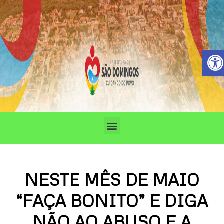
Ir
para
o
conteúdo
Barra de 
Menu
NESTE MÊS DE MAIO
“FAÇA BONITO” E DIGA
NÃO AO ABUSO E A