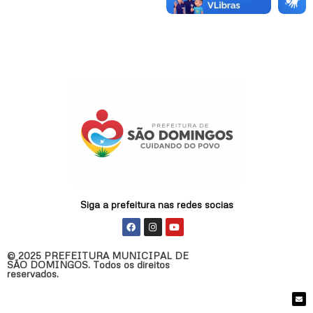
Siga a prefeitura nas redes socias
F
I
Y
a
n
o
c
s
u
e
t
t
© 2025 PREFEITURA MUNICIPAL DE
b
a
u
SÃO DOMINGOS. Todos os direitos
o
g
b
reservados.
o
r
e
k
a
m
E
n
v