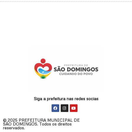
Siga a prefeitura nas redes socias
F
I
Y
a
n
o
c
s
u
e
t
t
© 2025 PREFEITURA MUNICIPAL DE
b
a
u
SÃO DOMINGOS. Todos os direitos
o
g
b
reservados.
o
r
e