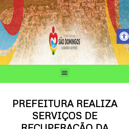
Ir
para
o
conteúdo
Barra de 
Menu
PREFEITURA REALIZA
SERVIÇOS DE
RECUPERAÇÃO DA