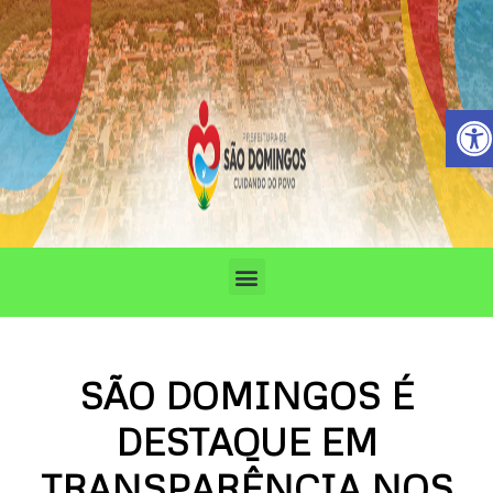
Ir
para
o
conteúdo
Barra de 
Menu
SÃO DOMINGOS É
DESTAQUE EM
TRANSPARÊNCIA NOS