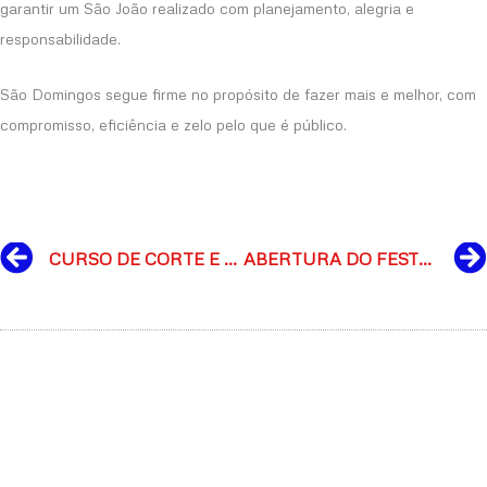
garantir um São João realizado com planejamento, alegria e
responsabilidade.
São Domingos segue firme no propósito de fazer mais e melhor, com
compromisso, eficiência e zelo pelo que é público.
Prev
CURSO DE CORTE E COSTURA EM SÃO DOMINGOS: INSCRIÇÕES ATÉ 14 DE MARÇO
ABERTURA DO FESTIVAL DE ARTE, CULTURA E INTEGRAÇÃO ESCOLAR 2025