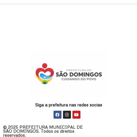
Siga a prefeitura nas redes socias
F
I
Y
a
n
o
c
s
u
e
t
t
© 2025 PREFEITURA MUNICIPAL DE
b
a
u
SÃO DOMINGOS. Todos os direitos
o
g
b
reservados.
o
r
e