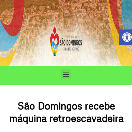
Ir
para
o
conteúdo
Barra de 
Menu
São Domingos recebe
máquina retroescavadeira