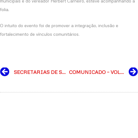
municipais e do vereador Herbert Carneiro, esteve acompanhando a
folia.
O intuito do evento foi de promover a integração, inclusão e
fortalecimento de vínculos comunitários.
Prev
SECRETARIAS DE SAÚDE E ASSISTÊNCIA SOCIAL REALIZAM CARNAVAL INTEGRAÇÃO
COMUNICADO – VOLTA ÀS AULAS 2024