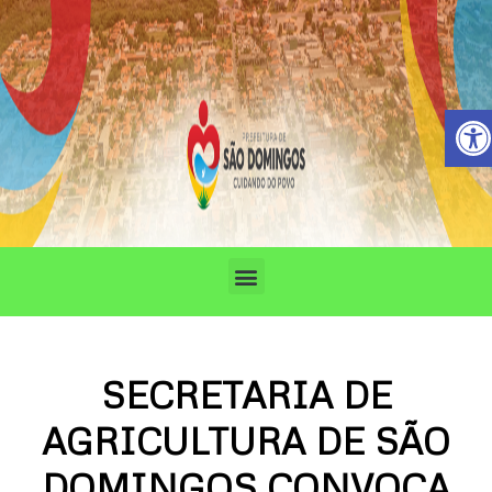
Ir
para
o
conteúdo
Barra de 
Menu
SECRETARIA DE
AGRICULTURA DE SÃO
DOMINGOS CONVOCA