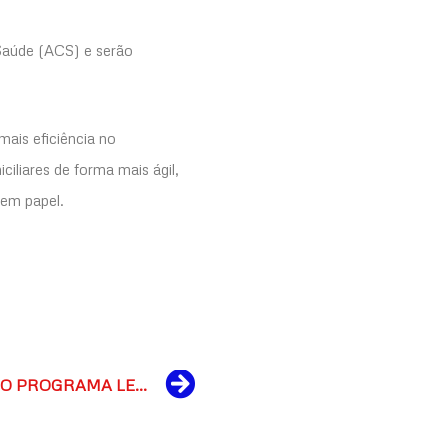
 Saúde (ACS) e serão
mais eficiência no
iliares de forma mais ágil,
 em papel.
Next
INÍCIO DAS ATIVIDADES DO PROGRAMA LEEI 2025: CAPACITAÇÃO DE EDUCADORES DA EDUCAÇÃO INFANTIL