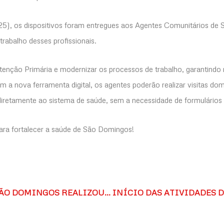
25), os dispositivos foram entregues aos Agentes Comunitários de
trabalho desses profissionais.
a Atenção Primária e modernizar os processos de trabalho, garantindo 
a nova ferramenta digital, os agentes poderão realizar visitas domic
iretamente ao sistema de saúde, sem a necessidade de formulários
ara fortalecer a saúde de São Domingos!
PREFEITURA DE SÃO DOMINGOS REALIZOU A V JORNADA SUAS, FORTALECENDO A ASSISTÊNCIA SOCIAL E A CONVIVÊNCIA COMUNITÁRIA