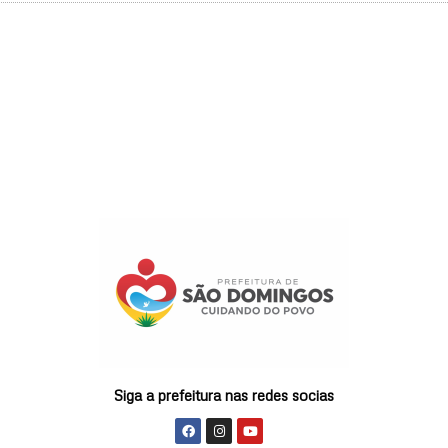
Siga a prefeitura nas redes socias
F
I
Y
a
n
o