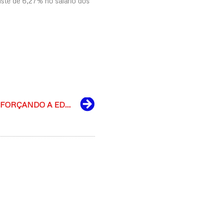
ste de 6,27% no salário dos
Next
EJA EM SÃO DOMINGOS: REFORÇANDO A EDUCAÇÃO PARA JOVENS E ADULTOS COM NOVO PROJETO FORMATIVO