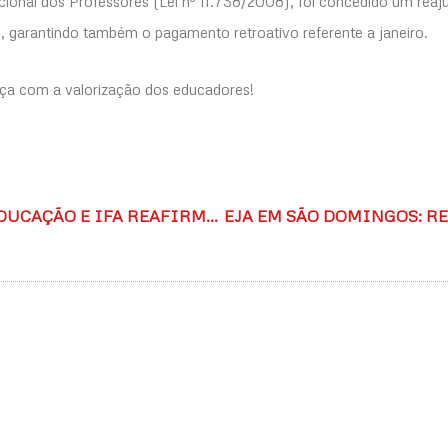
nal dos Professores (Lei nº 11.738/2008), foi concedido um reaju
l, garantindo também o pagamento retroativo referente a janeiro.
a com a valorização dos educadores!
SECRETARIA DE EDUCAÇÃO E IFA REAFIRMAM PARCERIA PARA IMPULSIONAR O ESPORTE E A EDUCAÇÃO NO MUNICÍPIO