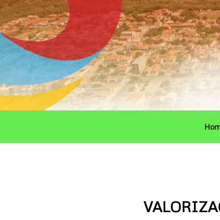
Ir
para
o
conteúdo
Hom
VALORIZA