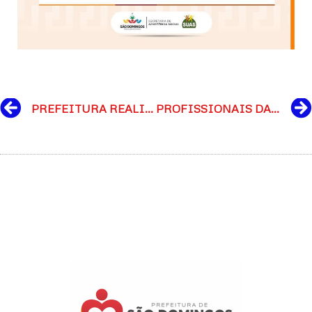
Prev
PREFEITURA REALIZA ENTREGA OVOS DE PÁSCOA PARA ESTUDANTES DA REDE MUNICIPAL DE ENSINO
PROFISSIONAIS DA EDUCAÇÃO MUNICIPAL RECEBEM TREINAMENTO BÁSICO DE PRIMEIROS SOCORROS