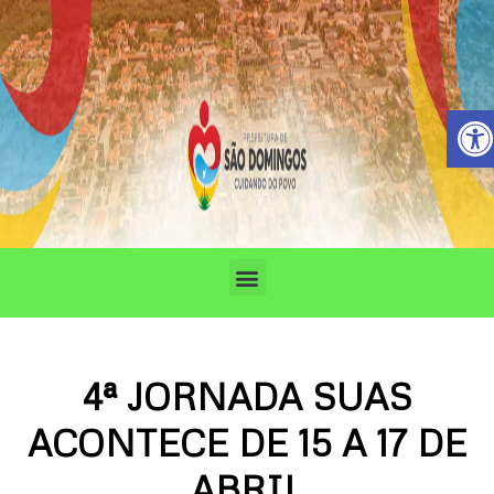
Ir
para
o
conteúdo
Barra de 
Menu
4ª JORNADA SUAS
ACONTECE DE 15 A 17 DE
ABRIL