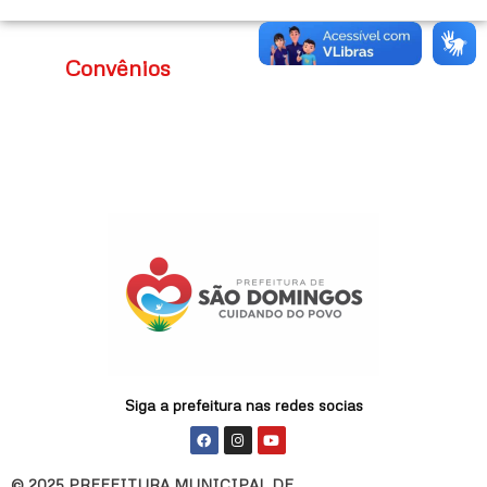
u
Convênios
Siga a prefeitura nas redes socias
F
I
Y
a
n
o
c
s
u
e
t
t
© 2025 PREFEITURA MUNICIPAL DE