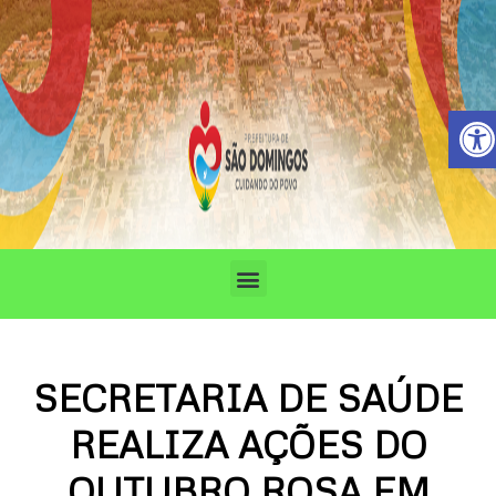
Ir
para
o
conteúdo
Barra de 
Menu
SECRETARIA DE SAÚDE
REALIZA AÇÕES DO
OUTUBRO ROSA EM